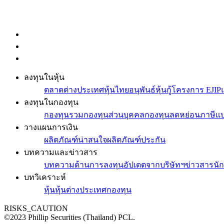
ลงทุนในหุ้น
ตลาดต่างประเทศ
หุ้นไทย
อนุพันธ์
หุ้นกู้
โครงการ EJIP
ลงทุนในกองทุน
กองทุนรวม
กองทุนส่วนบุคคล
กองทุนลดหย่อนภาษี
แบ
วางแผนการเงิน
ผลิตภัณฑ์น่าสนใจ
ผลิตภัณฑ์ประกัน
บทความและข่าวสาร
บทความด้านการลงทุน
อัปเดตจากบริษัทฯ
ข่าวสารนั
บทวิเคราะห์
หุ้น
หุ้นต่างประเทศ
กองทุน
RISKS_CAUTION
©2023 Phillip Securities (Thailand) PCL.