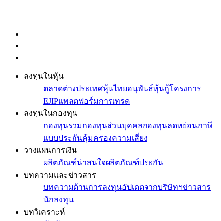
ลงทุนในหุ้น
ตลาดต่างประเทศ
หุ้นไทย
อนุพันธ์
หุ้นกู้
โครงการ
EJIP
แพลตฟอร์มการเทรด
ลงทุนในกองทุน
กองทุนรวม
กองทุนส่วนบุคคล
กองทุนลดหย่อนภาษี
แบบประกันคุ้มครองความเสี่ยง
วางแผนการเงิน
ผลิตภัณฑ์น่าสนใจ
ผลิตภัณฑ์ประกัน
บทความและข่าวสาร
บทความด้านการลงทุน
อัปเดตจากบริษัทฯ
ข่าวสาร
นักลงทุน
บทวิเคราะห์