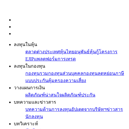
ลงทุนในหุ้น
ตลาดต่างประเทศ
หุ้นไทย
อนุพันธ์
หุ้นกู้
โครงการ
EJIP
แพลตฟอร์มการเทรด
ลงทุนในกองทุน
กองทุนรวม
กองทุนส่วนบุคคล
กองทุนลดหย่อนภาษี
แบบประกันคุ้มครองความเสี่ยง
วางแผนการเงิน
ผลิตภัณฑ์น่าสนใจ
ผลิตภัณฑ์ประกัน
บทความและข่าวสาร
บทความด้านการลงทุน
อัปเดตจากบริษัทฯ
ข่าวสาร
นักลงทุน
บทวิเคราะห์