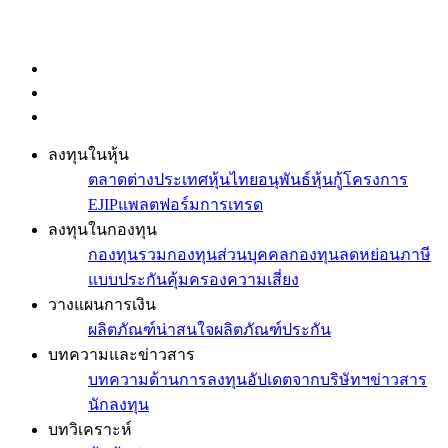
ลงทุนในหุ้น
ตลาดต่างประเทศ
หุ้นไทย
อนุพันธ์
หุ้นกู้
โครงการ
EJIP
แพลตฟอร์มการเทรด
ลงทุนในกองทุน
กองทุนรวม
กองทุนส่วนบุคคล
กองทุนลดหย่อนภาษี
แบบประกันคุ้มครองความเสี่ยง
วางแผนการเงิน
ผลิตภัณฑ์น่าสนใจ
ผลิตภัณฑ์ประกัน
บทความและข่าวสาร
บทความด้านการลงทุน
อัปเดตจากบริษัทฯ
ข่าวสาร
นักลงทุน
บทวิเคราะห์