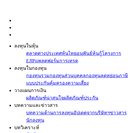
ลงทุนในหุ้น
ตลาดต่างประเทศ
หุ้นไทย
อนุพันธ์
หุ้นกู้
โครงการ
EJIP
แพลตฟอร์มการเทรด
ลงทุนในกองทุน
กองทุนรวม
กองทุนส่วนบุคคล
กองทุนลดหย่อนภาษี
แบบประกันคุ้มครองความเสี่ยง
วางแผนการเงิน
ผลิตภัณฑ์น่าสนใจ
ผลิตภัณฑ์ประกัน
บทความและข่าวสาร
บทความด้านการลงทุน
อัปเดตจากบริษัทฯ
ข่าวสาร
นักลงทุน
บทวิเคราะห์